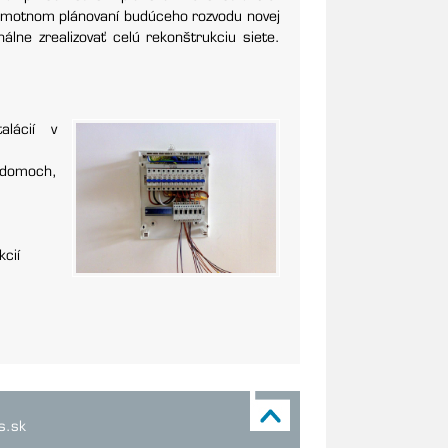
samotnom plánovaní budúceho rozvodu novej
álne zrealizovať celú rekonštrukciu siete.
alácií v
v domoch,
cií
s.sk