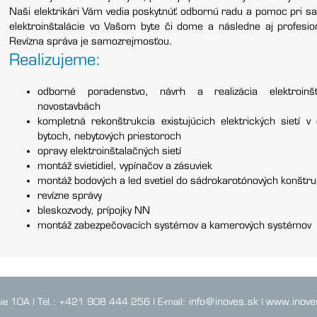
Naši elektrikári Vám vedia poskytnúť odbornú radu a pomoc pri 
elektroinštalácie vo Vašom byte či dome a následne aj profesion
Revízna správa je samozrejmosťou.
Realizujeme:
odborné poradenstvo, návrh a realizácia elektroinšt
novostavbách
kompletná rekonštrukcia existujúcich elektrických sietí 
bytoch, nebytových priestoroch
opravy elektroinštalačných sietí
montáž svietidiel, vypínačov a zásuviek
montáž bodových a led svetiel do sádrokarotónových konštruk
revízne správy
bleskozvody, prípojky NN
montáž zabezpečovacích systémov a kamerových systémov
tie 10A | Tel.: +421 908 444 256 | E-mail:
info@inoves.sk
|
www.inove