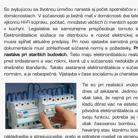
So zvyšujúcou sa životnou úrovňou narastá aj počet spotrebičov v
domácnostiach. V súčasnosti je bežné mať v domácnosti dva telev
výkonnú HI-FI súpravu, počítač, množstvo väčších či menších spot
v kuchyni. Legislatíva sa samozrejme prispôsobuje tomuto t
Elektroinštalácie slúžiace na distribúciu a rozvod elektrickej 
musia spĺňať aktuálne predpisy. Pri novo výstavbe samotná proj
dokumentácia musí zohľadňovať súčasné normy a požiadavky.
P
nastáva pri starších budovách.
Tieto majú elektroinštaláciu real
pred tridsatinami a viac rokmi, ktorá už v súčasnosti nedokáže 
dnešného štandardu. Takáto zastaraná elektroinštalácia v súča
normám, a je nebezpečná. Výstavba v čase socializmu je charakteri
Tie sú pri realizácii vnúto
dnes už zakázané. Jedinou 
však taká, že najmä pri r
kladú dôraz viac na esteti
pôvodná elektroinštalácia 
svoju funkciu, potreba jej
však časovanou bombou, 
havarijný stav, ktorému bo
nákladnejšie a stresujúcejšie, preto je potrebné myslieť na výmen