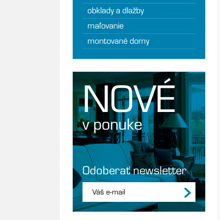
obklady a dlažby
maľovanie
montované domy
NOVÉ
v ponuke
Odoberať newsletter