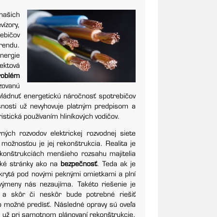
 našich
ízory,
rebičov
rendu.
energie
ektová
roblém
izovanú
zvládnuť energetickú náročnosť spotrebičov
snosti už nevyhovuje platným predpisom a
stická používaním hliníkových vodičov.
rných rozvodov elektrickej rozvodnej siete
možnosťou je jej rekonštrukcia. Realita je
ekonštrukciách menšieho rozsahu majitelia
cké stránky ako na
bezpečnosť
. Teda ak je
ukrytá pod novými peknými omietkami a plní
 výmeny nás nezaujíma. Takéto riešenie je
a skôr či neskôr bude potrebné riešiť
lo možné predísť. Následné opravy sú oveľa
u už pri samotnom plánovaní rekonštrukcie.